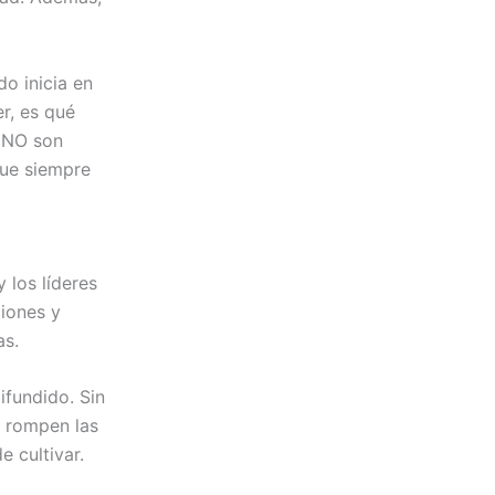
do inicia en
r, es qué
s NO son
que siempre
 los líderes
ciones y
as.
ifundido. Sin
s rompen las
 cultivar.