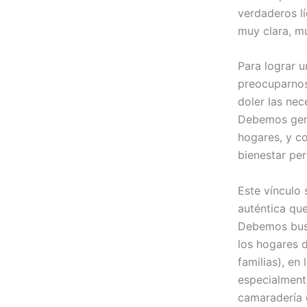
verdaderos l
muy clara, m
Para lograr 
preocuparnos
doler las nec
Debemos gene
hogares, y c
bienestar per
Este vínculo 
auténtica que
Debemos busc
los hogares 
familias), e
especialment
camaradería 