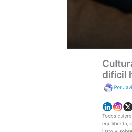
Cultura
difícil
Por
Jav
Todos quiere
equilibrada,
justo y, sobr