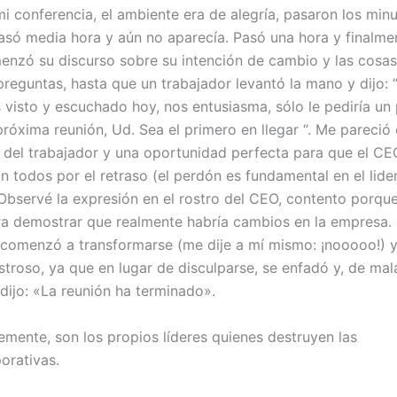
i conferencia, el ambiente era de alegría, pasaron los min
asó media hora y aún no aparecía. Pasó una hora y finalme
enzó su discurso sobre su intención de cambio y las cosas 
reguntas, hasta que un trabajador levantó la mano y dijo: 
 visto y escuchado hoy, nos entusiasma, sólo le pediría un
próxima reunión, Ud. Sea el primero en llegar “. Me pareció 
n del trabajador y una oportunidad perfecta para que el CE
n todos por el retraso (el perdón es fundamental en el lid
Observé la expresión en el rostro del CEO, contento porque
 demostrar que realmente habría cambios en la empresa.
 comenzó a transformarse (me dije a mí mismo: ¡nooooo!) 
troso, ya que en lugar de disculparse, se enfadó y, de ma
dijo: «La reunión ha terminado».
stemente, son los propios líderes quienes destruyen las
orativas.