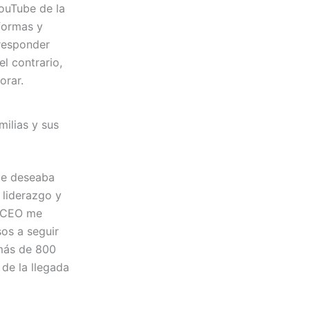
ouTube de la
formas y
responder
l contrario,
orar.
ilias y sus
ue deseaba
 liderazgo y
l CEO me
sos a seguir
 más de 800
 de la llegada