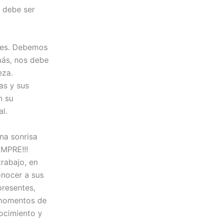
: debe ser
ntes. Debemos
más, nos debe
eza.
as y sus
n su
l.
na sonrisa
EMPRE!!!
rabajo, en
onocer a sus
presentes,
 momentos de
ocimiento y