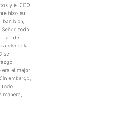
utos y el CEO
nte hizo su
iban bien,
“ Señor, todo
 poco de
excelente la
O se
erazgo
 era el mejor
 Sin embargo,
y todo
la manera,