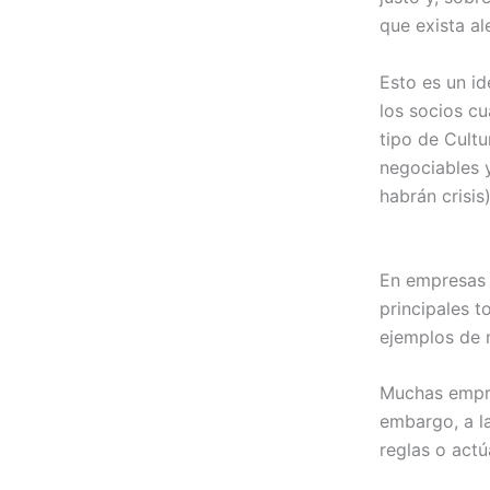
que exista al
Esto es un id
los socios c
tipo de Cultu
negociables 
habrán crisis)
En empresas y
principales t
ejemplos de 
Muchas empre
embargo, a l
reglas o actú