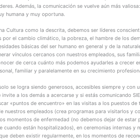
íderes. Además, la comunicación se vuelve aún más valiosa
uy humana y muy oportuna.
una Cultura como la descrita, debemos ser líderes conscie
 por el cambio climático, la pobreza, el hambre de los de
esidades básicas del ser humano en general y de la natural
rar vínculos cercanos con nuestros empleados, sus famili
onocer de cerca cuánto más podemos ayudarles a crecer e
sonal, familiar y paralelamente en su crecimiento profesiona
solo se logra siendo generosos, accesibles siempre y con u
 invite a los demás a acercarse y si estás comunicando SI
ar «puntos de encuentro» en las visitas a los puestos de t
de nuestros empleados (crea programas para visitarlos y c
n los momentos de enfermedad (no debemos dejar de estar 
e cuando están hospitalizados), en ceremonias internas y
que deben existir regularmente, en los momentos de recon