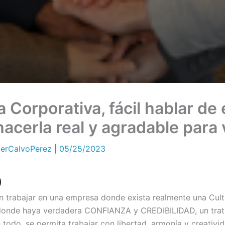
 Corporativa, fácil hablar de e
 hacerla real y agradable para v
ierCalvoPerez
|
05/25/2023
n trabajar en una empresa donde exista realmente una Cult
 donde haya verdadera CONFIANZA y CREDIBILIDAD, un trat
e todo, se permita trabajar con libertad, armonía y creativ