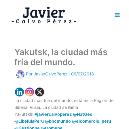
Ir
al
contenido
Yakutsk, la ciudad más
fría del mundo.
Por
JavierCalvoPerez
|
06/07/2018
La ciudad más fría del mundo; está en la Región de
Siberia; Rusia. La ciudad se llama
Yakutsk!!!
#
javiercalvoperez
@
NatGeo
@
LibelulaPeru
@
bbcmundo
@
elcomercio_peru
@
Gestionpe
@
tromepe