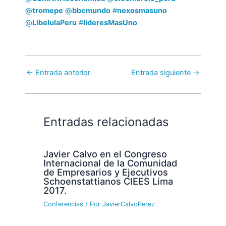
@
tromepe
@
bbcmundo
#
nexosmasuno
@
LibelulaPeru
#
lideresMasUno
←
Entrada anterior
Entrada siguiente
→
Entradas relacionadas
Javier Calvo en el Congreso
Internacional de la Comunidad
de Empresarios y Ejecutivos
Schoenstattianos CIEES Lima
2017.
Conferencias
/ Por
JavierCalvoPerez