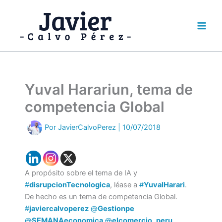
Ir
al
contenido
Yuval Harariun, tema de
competencia Global
Por
JavierCalvoPerez
|
10/07/2018
A propósito sobre el tema de IA y
#
disrupcionTecnologica
, léase a
#
YuvalHarari
.
De hecho es un tema de competencia Global.
#
javiercalvoperez
@
Gestionpe
@
SEMANAeconomica
@
elcomercio_peru