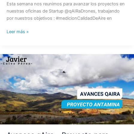
Esta semana nos reunimos para avanzar los proyectos en
nuestras oficinas de Startup @qAIRaDrones, trabajando
por nuestros objetivos : #medicionCalidadDeAire en
Leer más »
Avances
qAira
–
Proyecto
para
Antamina