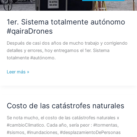
1er. Sistema totalmente autónomo
#qairaDrones
Después de casi dos años de mucho trabajo y corrigiendo
detalles y errores, hoy entregamos el 1er. Sistema
totalmente #autónomo.
Leer más »
Costo de las catástrofes naturales
Costo
de
Se nota mucho, el costo de las catástrofes naturales x
las
#cambioClimatico. Cada año, sería peor : #tormentas,
catástrofes
#sismos, #inundaciones, #desplazamientoDePersonas
naturales