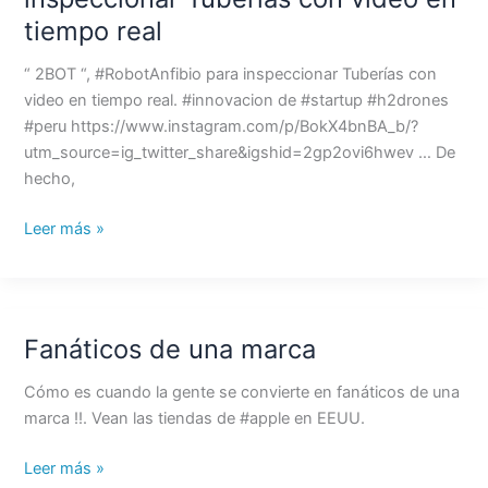
anfibio
tiempo real
para
inspeccionar
“ 2BOT “, #RobotAnfibio para inspeccionar Tuberías con
Tuberías
video en tiempo real. #innovacion de #startup #h2drones
con
#peru https://www.instagram.com/p/BokX4bnBA_b/?
video
utm_source=ig_twitter_share&igshid=2gp2ovi6hwev … De
en
hecho,
tiempo
real
Leer más »
Fanáticos de una marca
Fanáticos
de
Cómo es cuando la gente se convierte en fanáticos de una
una
marca !!. Vean las tiendas de #apple en EEUU.
marca
Leer más »