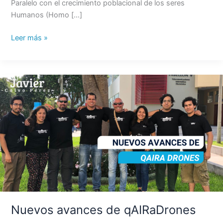
Paralelo con el crecimiento poblacional de los seres
Humanos (Homo […]
Leer más »
Nuevos
avances
de
qAIRaDrones
Nuevos avances de qAIRaDrones