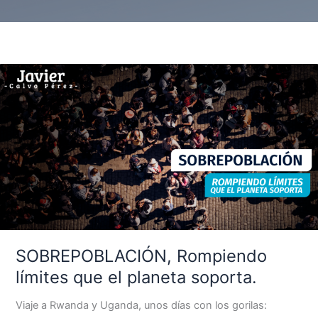
SOBREPOBLACIÓN,
Rompiendo
límites
que
el
planeta
soporta.
SOBREPOBLACIÓN, Rompiendo
límites que el planeta soporta.
Viaje a Rwanda y Uganda, unos días con los gorilas: