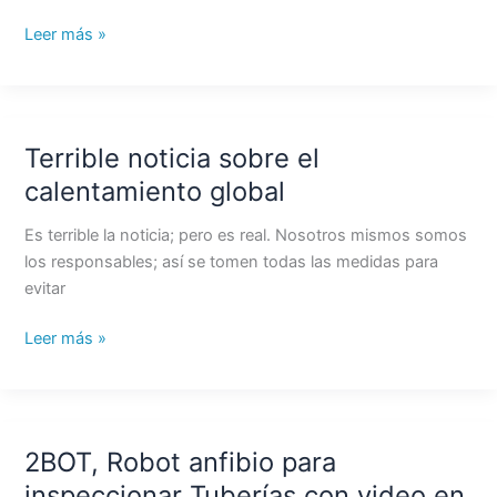
Leer más »
Terrible noticia sobre el
Terrible
noticia
calentamiento global
sobre
el
Es terrible la noticia; pero es real. Nosotros mismos somos
calentamiento
los responsables; así se tomen todas las medidas para
global
evitar
Leer más »
2BOT, Robot anfibio para
2BOT,
Robot
inspeccionar Tuberías con video en