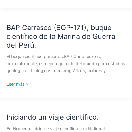
BAP Carrasco (BOP-171), buque
BAP
Carrasco
científico de la Marina de Guerra
(BOP-
del Perú.
171),
buque
El buque científico peruano «BAP Carrasco» es,
científico
probablemente, el mejor equipado del mundo para estudios
de
geológicos, biológicos, oceanográficos, polares y
la
Marina
Leer más »
de
Guerra
del
Perú.
Iniciando un viaje científico.
Iniciando
un
En Noruega: inicio de viaje científico con National
viaje