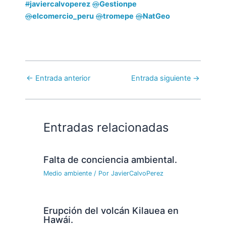
#
javiercalvoperez
@
Gestionpe
@
elcomercio_peru
@
tromepe
@
NatGeo
←
Entrada anterior
Entrada siguiente
→
Entradas relacionadas
Falta de conciencia ambiental.
Medio ambiente
/ Por
JavierCalvoPerez
Erupción del volcán Kilauea en
Hawái.