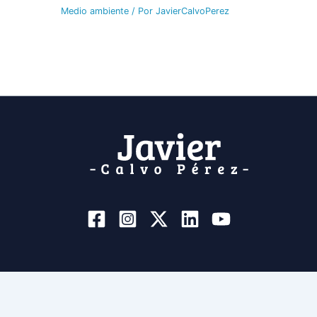
Medio ambiente
/ Por
JavierCalvoPerez