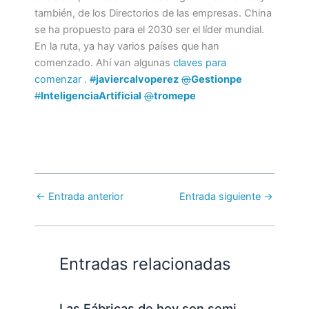
también, de los Directorios de las empresas. China
se ha propuesto para el 2030 ser el líder mundial.
En la ruta, ya hay varios países que han
comenzado. Ahí van algunas
claves para
comenzar
.
#
javiercalvoperez
@
Gestionpe
#
InteligenciaArtificial
@
tromepe
←
Entrada anterior
Entrada siguiente
→
Entradas relacionadas
Las Fábricas de hoy son semi