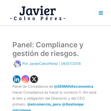
Ir
al
contenido
Panel: Compliance y
gestión de riesgos.
Por
JavierCalvoPerez
|
06/07/2018
Panel de Compliance de
@
SEMANAeconomica
.
Hacer Compliance es hacer lo correcto !!. Ahí está
el reto y obligación del Directorio y del CEO
primero.
@
elcomercio_peru
@
Gestionpe
@
tromepe