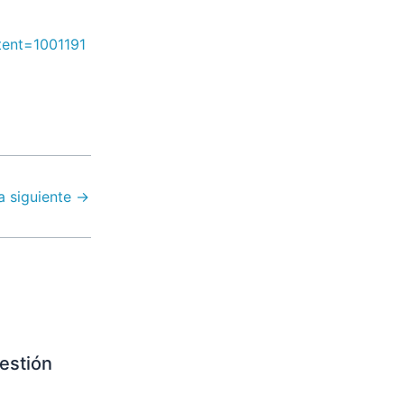
ent=1001191
a siguiente
→
estión