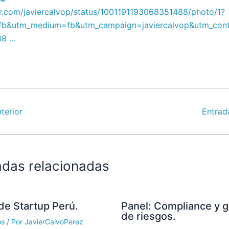
r.com/javiercalvop/s
tatus/1001191193068351488/photo/1?
fb&utm_medium=fb&utm_campaign=javiercalvop&utm_cont
88
…
terior
Entrad
adas relacionadas
 de Startup Perú.
Panel: Compliance y g
de riesgos.
os
/ Por
JavierCalvoPerez