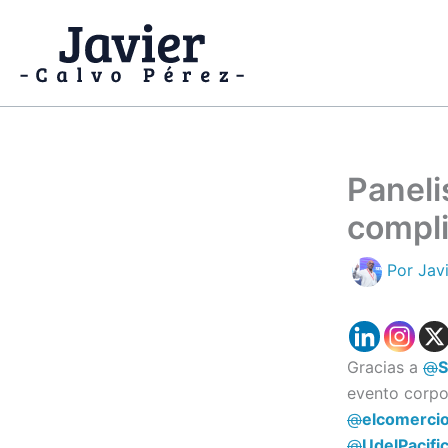
Ir
al
contenido
Paneli
compli
Por
Jav
Gracias a
@
evento corpo
@
elcomerci
@
UdelPacifi