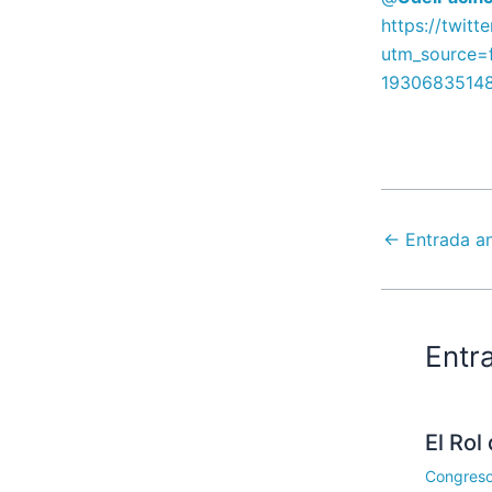
https://
twitte
utm_source=
1930683514
←
Entrada an
Entr
El Rol
Congres