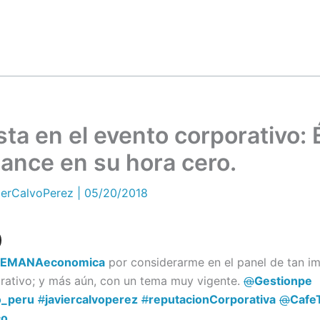
sta en el evento corporativo: 
ance en su hora cero.
ierCalvoPerez
|
05/20/2018
SEMANAeconomica
por considerarme en el panel de tan i
rativo; y más aún, con un tema muy vigente.
@
Gestionpe
o_peru
#
javiercalvoperez
#
reputacionCorporativa
@
Cafe
co